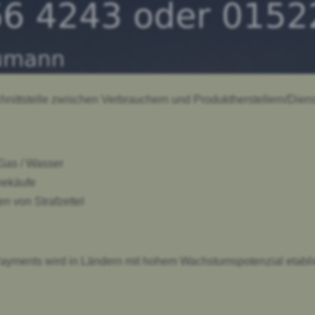
book
us
hnittstelle zwischen Verbrauchern und Produktherstellern/Dienst
Gas / Wasser
nekäufe
 von Strafzettel
ents wird in Ländern mit hohem Wachstumspotenzial etabliert 