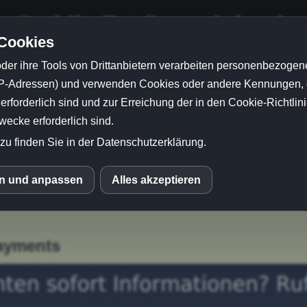
 -
Stabile Erträge mit konk
 Cookies
Geschäftsmodellen ?!?
der ihre Tools von Drittanbietern verarbeiten personenbezogene
P-Adressen) und verwenden Cookies oder andere Kennungen, di
rforderlich sind und zur Erreichung der in den Cookie-Richtlin
cke erforderlich sind.
zu finden Sie in der Datenschutzerklärung.
en und anpassen
Alles akzeptieren
S
ube
Payments
o