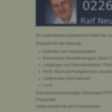
Face
Disq
Ein Selbstbedienungsterminal bildet die Sc
Beispiele für die Nutzung:
Aufladen von Handyguthaben
Kommunale Dienstleistungen, Strom / 
Leistungen von Internetanbietern, Onli
PKW- Maut und Parkgebühren, bezahlen
Geldtransfer (international)
u.v.m
Das bankenunabhängige Zahlsystem NT.Paym
Popularität.
Hoher Komfort für den Konsumenten