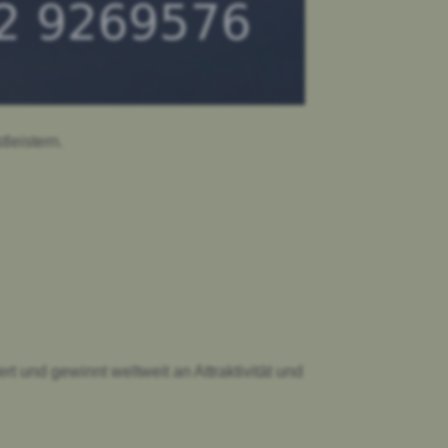
leistern.
und gewinnt weltweit an Attraktivität und