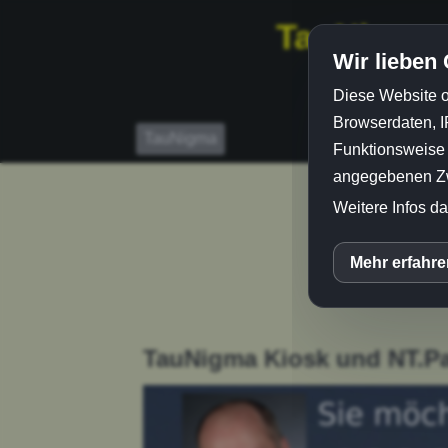
TauNigma
Wir lieben
Diese Website o
Browserdaten, I
TauNigma
Funktionsweise e
angegebenen Zwe
Weitere Infos da
Mehr erfahr
inCM
Yout
TauNigma Kiosk und NT.
Vime