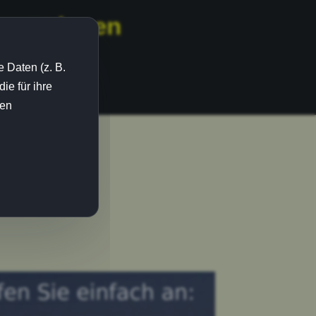
urrenzlosen
 Daten (z. B.
e für ihre
ien